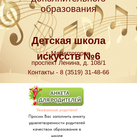
образования
Детская школа
г. Магнитогорск,
искусств №6
проспект Ленина, д. 108/1
Контакты - 8 (3519) 31-48-66
Уважаемые родители!
Просим Вас заполнить анкету
удовлетворенности родителей
качеством образования в
школе